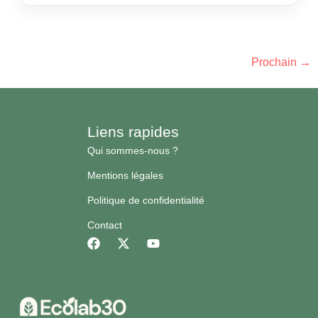
projet depuis plus de dix ans et une constante
demeure : le temps d’instruction façonne tout le
calendrier d’un chantier. Ce guide décortique les
délais légaux, les rallonges possibles, les marges
Prochain
→
de manœuvre […]
Liens rapides
Qui sommes-nous ?
Mentions légales
Politique de confidentialité
Contact