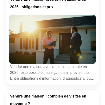
montre qu’on la retrouve rarement par une seule
2026 : obligations et prix
porte d’entrée. Le plus fiable reste une
combinaison […]
Vendre une maison avec un toit en amiante en
2026 reste possible, mais ça ne s’improvise pas.
Entre obligations d’information, diagnostics à jour
et attentes des acheteurs, le parcours demande
méthode et transparence. Cet article vous guide
pas à pas pour sécuriser la transaction, chiffrer les
Vendre une maison : combien de visites en
travaux et fixer un prix réaliste sans brader votre
moyenne ?