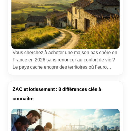
Vous cherchez à acheter une maison pas chère en
France en 2026 sans renoncer au confort de vie ?
Le pays cache encore des territoires où l’euro
achète grand. Je parcours ces zones depuis des
années, carnet de notes en poche et bottes dans le
coffre. À force de visites, d’échanges avec des
ZAC et lotissement : 8 différences clés à
notaires et des […]
connaître