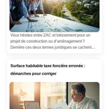
Vous hésitez entre ZAC et lotissement pour un
projet de construction ou d’aménagement ?
Derrière ces deux termes juridiques se cachent
des réalités très différentes sur le terrain : échelle,
gouvernance, délais, financement et implications
environnementales. Ce guide met à plat 8 écarts
Surface habitable taxe foncière erronée :
majeurs pour décider lucidement, que vous soyez
démarches pour corriger
élu local, aménageur, propriétaire foncier ou futur
[…]