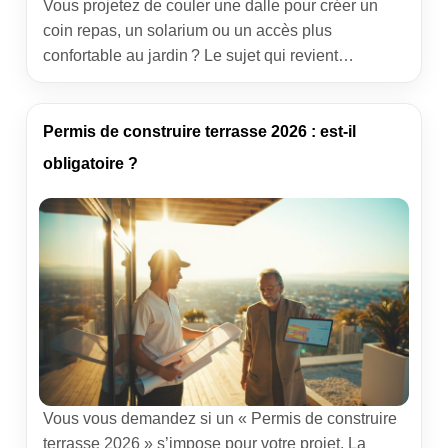
Vous projetez de couler une dalle pour créer un
coin repas, un solarium ou un accès plus
confortable au jardin ? Le sujet qui revient
d’emblée consiste à déclarer une terrasse en béton
en 2026 : faut-il une simple démarche, un permis,
ou rien du tout ? Ce guide condense les règles
Permis de construire terrasse 2026 : est-il
actuelles, les cas concrets et les […]
obligatoire ?
Vous vous demandez si un « Permis de construire
terrasse 2026 » s’impose pour votre projet. La