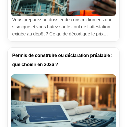
Vous préparez un dossier de construction en zone
sismique et vous butez sur le coût de l’attestation
exigée au dépôt ? Ce guide décortique le prix
d’une attestation sismique pour un permis de
construire, détaille les paramètres qui font grimper
la note et partage des retours de terrain pour payer
Permis de construire ou déclaration préalable :
le juste montant, sans sacrifier […]
que choisir en 2026 ?