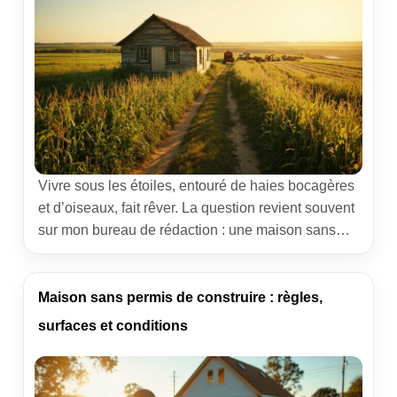
Vivre sous les étoiles, entouré de haies bocagères
et d’oiseaux, fait rêver. La question revient souvent
sur mon bureau de rédaction : une maison sans
permis de construire sur un terrain agricole, est-ce
jouable, et à quelles conditions ? Cet article
démêle les règles, détaille les marges de
Maison sans permis de construire : règles,
manœuvre et partage des retours concrets glanés
surfaces et conditions
[…]