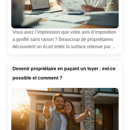
Vous avez l’impression que votre avis d’imposition
a gonflé sans raison ? Beaucoup de propriétaires
découvrent un écart entre la surface retenue par
l’administration et la réalité du logement. Une
surface habitable surévaluée peut faire grimper la
taxe foncière de plusieurs centaines d’euros. Ce
Devenir propriétaire en payant un loyer : est-ce
guide vous aide à vérifier les données, comprendre
possible et comment ?
ce qui compte vraiment […]