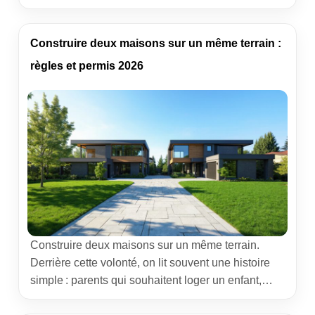
un cadre légal dense, pensé pour préserver les
champs et l’élevage. Ce guide vous donne une
lecture claire des règles, des ouvertures possibles
Construire deux maisons sur un même terrain :
et des écueils à éviter, nourrie […]
règles et permis 2026
Construire deux maisons sur un même terrain.
Derrière cette volonté, on lit souvent une histoire
simple : parents qui souhaitent loger un enfant,
projet locatif sobre pour compléter des revenus,