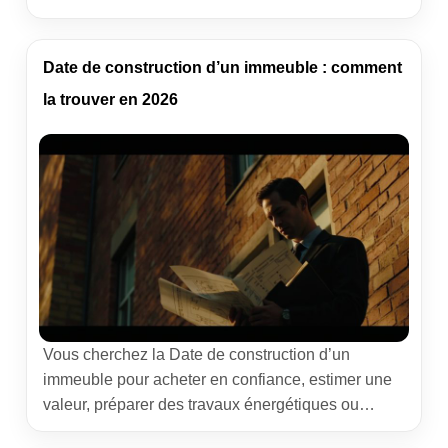
de respiration. La réalité réglementaire impose
toutefois un cap précis. Ce guide 2026 explique,
preuves et retours de terrain à l’appui, ce qui est
Date de construction d’un immeuble : comment
possible, ce qui bloque, et comment avancer […]
la trouver en 2026
Vous cherchez la Date de construction d’un
immeuble pour acheter en confiance, estimer une
valeur, préparer des travaux énergétiques ou
vérifier des obligations légales. La réponse existe