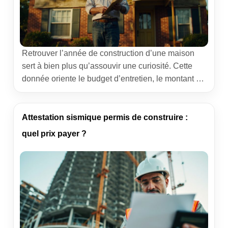
Retrouver l’année de construction d’une maison
sert à bien plus qu’assouvir une curiosité. Cette
donnée oriente le budget d’entretien, le montant de
l’assurance, la décote éventuelle à la revente et la
stratégie de rénovation énergétique. En 2026, avec
des exigences accrues sur la performance
Attestation sismique permis de construire :
thermique et la sécurité, connaître ce millésime
quel prix payer ?
devient un réflexe utile […]