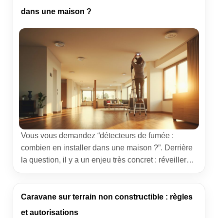
d’un garage, d’une extension ou d’un abri à la
dans une maison ?
lisière de votre terrain. […]
Vous vous demandez “détecteurs de fumée :
combien en installer dans une maison ?”. Derrière
la question, il y a un enjeu très concret : réveiller
les occupants assez tôt pour évacuer sans
panique. J’ai conseillé des familles dans des
logements très différents, du studio au pavillon
Caravane sur terrain non constructible : règles
avec combles. À chaque visite, un constat revient
et autorisations