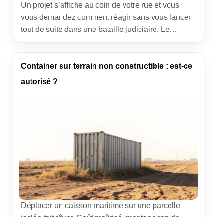
Un projet s’affiche au coin de votre rue et vous
vous demandez comment réagir sans vous lancer
tout de suite dans une bataille judiciaire. Le
recours gracieux au permis de construire est la
voie amiable qui permet de faire réexaminer une
autorisation d’urbanisme lorsque des règles
Container sur terrain non constructible : est-ce
semblent mal appliquées ou qu’un impact sur le
autorisé ?
voisinage […]
Déplacer un caisson maritime sur une parcelle