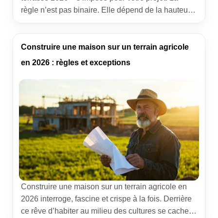
règle n’est pas binaire. Elle dépend de la hauteur,
de la surface, de la couverture éventuelle et du lieu
d’implantation. Ce guide rassemble l’essentiel, des
seuils chiffrés aux démarches concrètes, avec un
Construire une maison sur un terrain agricole
regard de terrain pour éviter les […]
en 2026 : règles et exceptions
Construire une maison sur un terrain agricole en
2026 interroge, fascine et crispe à la fois. Derrière
ce rêve d’habiter au milieu des cultures se cache