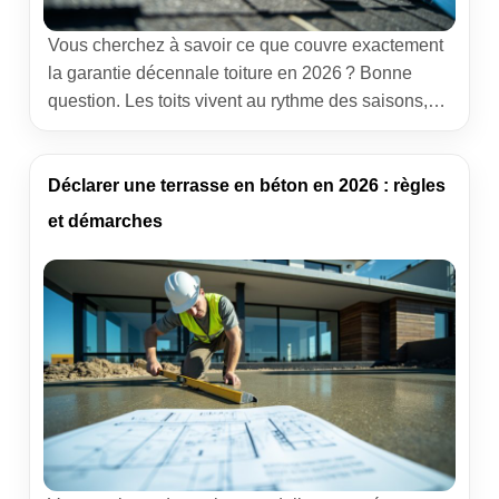
Vous cherchez à savoir ce que couvre exactement
la garantie décennale toiture en 2026 ? Bonne
question. Les toits vivent au rythme des saisons,
des pluies battantes et des canicules. Quand un
défaut de pose ou de conception provoque des
dégâts sérieux, cette assurance fait toute la
Déclarer une terrasse en béton en 2026 : règles
différence entre un chantier maîtrisé et un long
et démarches
parcours […]