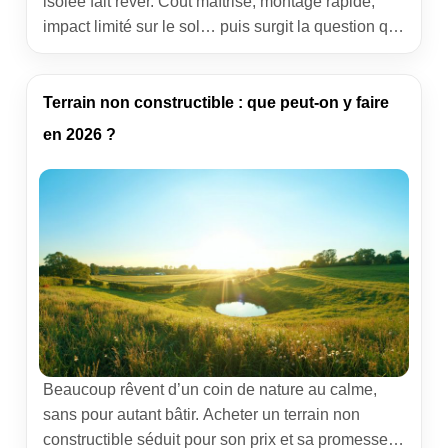
isolée fait rêver. Coût maîtrisé, montage rapide,
impact limité sur le sol… puis surgit la question qui
fâche. Container sur terrain non constructible : est-
ce toléré, réglementé, ou totalement proscrit ?
L’ambition n’est pas de doucher vos projets, mais
Terrain non constructible : que peut-on y faire
de partager un retour de terrain précis, utile, et […]
en 2026 ?
Beaucoup rêvent d’un coin de nature au calme,
sans pour autant bâtir. Acheter un terrain non
constructible séduit pour son prix et sa promesse