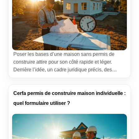
Poser les bases d’une maison sans permis de
construire attire pour son côté rapide et léger.
Derrière l’idée, un cadre juridique précis, des
seuils à ne pas franchir et des conditions qui
varient selon la commune. J’accompagne depuis
des années des particuliers qui veulent agrandir,
Cerfa permis de construire maison individuelle :
installer une tiny ou créer un bureau de jardin. Les
quel formulaire utiliser ?
[…]