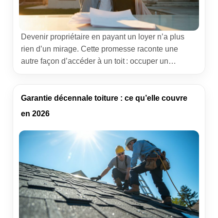
Devenir propriétaire en payant un loyer n’a plus
rien d’un mirage. Cette promesse raconte une
autre façon d’accéder à un toit : occuper un
logement, verser une redevance mensuelle et
convertir, pas à pas, une partie de cette somme en
capital pour l’achat futur. Vous trouverez ici un
Garantie décennale toiture : ce qu’elle couvre
décryptage clair des mécanismes, des avantages,
en 2026
des limites […]