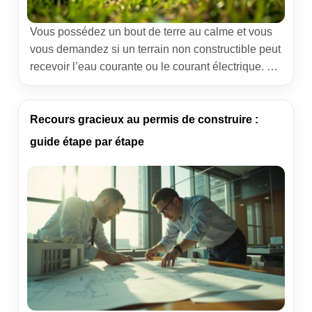
Vous possédez un bout de terre au calme et vous
vous demandez si un terrain non constructible peut
recevoir l’eau courante ou le courant électrique. La
réponse tient en deux mots : “parfois, légalement”.
Tout dépend de l’usage autorisé par le plan local
d’urbanisme, de la distance aux réseaux et de la
Recours gracieux au permis de construire :
capacité des gestionnaires à […]
guide étape par étape