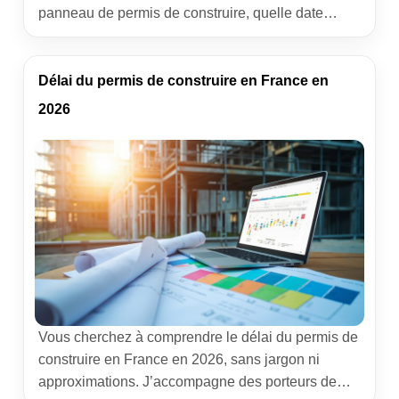
panneau de permis de construire, quelle date
afficher pour être parfaitement en règle ? Derrière
ce détail, il y a un véritable enjeu juridique. Une
date mal renseignée peut rouvrir la porte aux
Délai du permis de construire en France en
recours des voisins, retarder […]
2026
Vous cherchez à comprendre le délai du permis de
construire en France en 2026, sans jargon ni
approximations. J’accompagne des porteurs de