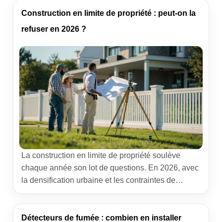
optimisation d’une parcelle devenue trop grande.
En 2026, c’est possible, mais la réussite tient au
Construction en limite de propriété : peut-on la
respect des règles locales et au bon choix du
refuser en 2026 ?
montage administratif. […]
La construction en limite de propriété soulève
chaque année son lot de questions. En 2026, avec
la densification urbaine et les contraintes de
sobriété foncière, les projets se rapprochent des
clôtures… et des sensibilités. Vous vous
demandez si vous pouvez refuser l’implantation
Détecteurs de fumée : combien en installer