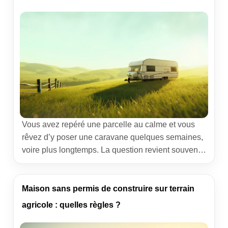
[…]
Vous avez repéré une parcelle au calme et vous
rêvez d’y poser une caravane quelques semaines,
voire plus longtemps. La question revient souvent
dans les mairies rurales : que peut-on faire sur un
terrain non constructible avec une caravane,
légalement et sans mauvaise surprise ? Cet article
Maison sans permis de construire sur terrain
clarifie les marges de manœuvre, partage un retour
agricole : quelles règles ?
d’expérience […]