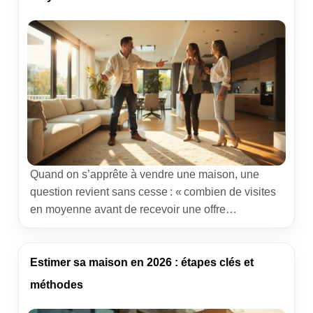
[…]
Quand on s’apprête à vendre une maison, une
question revient sans cesse : « combien de visites
en moyenne avant de recevoir une offre
sérieuse ? » Derrière ce chiffre se cache la réalité
d’un marché en mouvement, des acheteurs plus ou
moins prudents et un bien qui doit trouver sa juste
Estimer sa maison en 2026 : étapes clés et
place. Ce guide donne des repères concrets, […]
méthodes