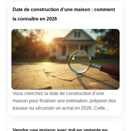
presque toujours, mais elle se niche dans des
documents épars, des services administratifs et
Date de construction d’une maison : comment
parfois dans les murs eux‑mêmes. J’ai passé des
la connaître en 2026
heures en mairies, en archives et […]
Vous cherchez la date de construction d’une
maison pour finaliser une estimation, préparer des
travaux ou sécuriser un achat en 2026. Cette
information éclaire tout le reste : normes
applicables, diagnostics, risques structurels, valeur
patrimoniale, aides à la rénovation. L’expérience
Vendre une maison avec toit en amiante en