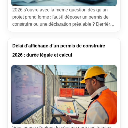
2026 s’ouvre avec la même question dès qu’un
projet prend forme : faut-il déposer un permis de
construire ou une déclaration préalable ? Derrière
ces deux voies administratives, il y a un enjeu très
concret : gagner du temps, éviter un refus et
sécuriser le chantier. J’accompagne des
Délai d’affichage d’un permis de construire
particuliers depuis des années ; les dossiers les
2026 : durée légale et calcul
plus sereins sont […]
Vous venez d’obtenir le sésame pour vos travaux