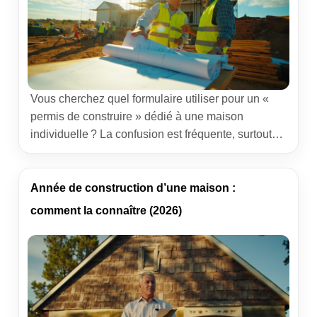
Vous cherchez quel formulaire utiliser pour un «
permis de construire » dédié à une maison
individuelle ? La confusion est fréquente, surtout
quand on navigue entre seuils de surfaces, pièces
techniques et versions de Cerfa. Après des années
à préparer et relire des dossiers pour des
Année de construction d’une maison :
particuliers et des pros, une certitude demeure :
comment la connaître (2026)
l’imprimé à […]