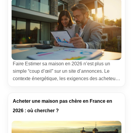
Faire Estimer sa maison en 2026 n’est plus un
simple “coup d’œil” sur un site d’annonces. Le
contexte énergétique, les exigences des acheteurs
et l’accès à des bases publiques changent la
donne. Vous trouverez ici un chemin clair pour
valoriser votre bien au plus juste, comparer les
Acheter une maison pas chère en France en
méthodes, éviter les pièges et préparer une mise
2026 : où chercher ?
[…]