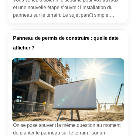
et une nouvelle étape s’ouvre : l’installation du
panneau sur le terrain. Le sujet paraît simple,
pourtant le délai d’affichage conditionne la sérénité
du chantier. Cet article rassemble les règles 2026,
les pièges à éviter et une méthode claire pour
Panneau de permis de construire : quelle date
calculer la durée légale sans faux pas. […]
afficher ?
On se pose souvent la même question au moment
de planter le panneau sur le terrain : sur un