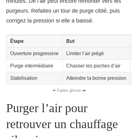
minutes. De l’air peut encore remonter vers les
purgeurs. Refaites un tour de purge ciblé, puis
corrigez la pression si elle a baissé.
Étape
But
I
Ouverture progressive
Limiter l’air piégé
P
Purge intermédiaire
Chasser les poches d’air
F
Stabilisation
Atteindre la bonne pression
A
Purger l’air pour
retrouver un chauffage