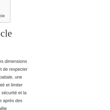
ble
cle
les dimensions
t de respecter
patiale, une
é et limiter
 sécurité et la
me après des
mêle