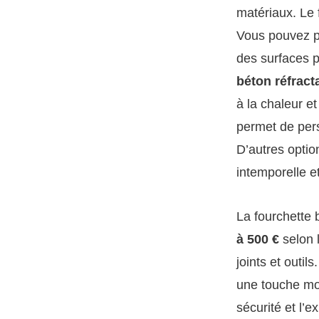
matériaux. Le f
Vous pouvez p
des surfaces p
béton réfract
à la chaleur et
permet de pers
D’autres optio
intemporelle et
La fourchette 
à 500 €
selon l
joints et outil
une touche mod
sécurité et l’