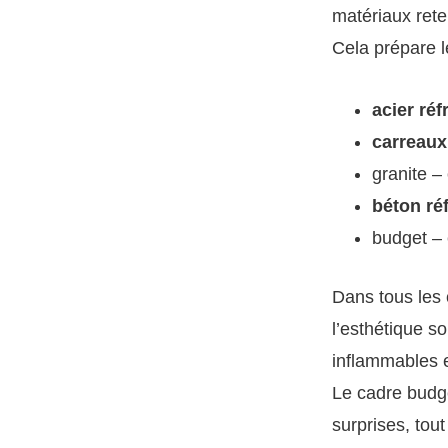
matériaux reten
Cela prépare le
acier réf
carreaux
granite –
béton réf
budget – e
Dans tous les 
l’esthétique s
inflammables e
Le cadre budgét
surprises, tout