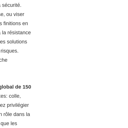
 sécurité.
e, ou viser
s finitions en
 la résistance
des solutions
 risques.
uche
global de 150
es: colle,
ez privilégier
n rôle dans la
 que les