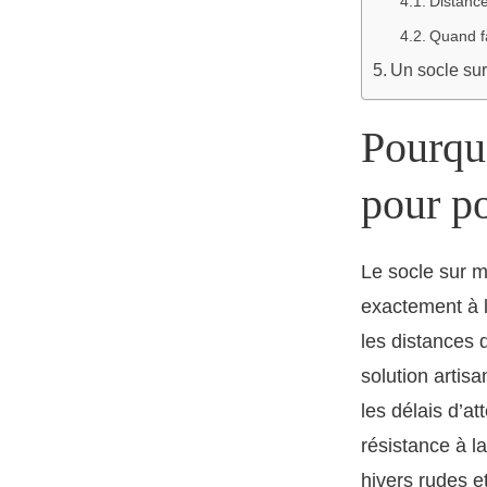
Distance
Quand fa
Un socle sur
Pourqu
pour po
Le socle sur m
exactement à l
les distances d
solution artisa
les délais d’at
résistance à l
hivers rudes e