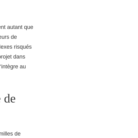
ent autant que
eurs de
flexes risqués
 projet dans
’intègre au
e de
milles de