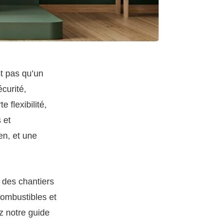
st pas qu’un
curité,
 flexibilité,
 et
en, et une
 des chantiers
ncombustibles et
ez notre guide