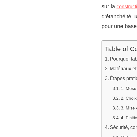
sur la
construct
d’étanchéité. I
pour une base 
Table of C
Pourquoi fab
Matériaux et
Étapes prati
1. Mesur
2. Choi
3. Mise 
4. Finiti
Sécurité, co