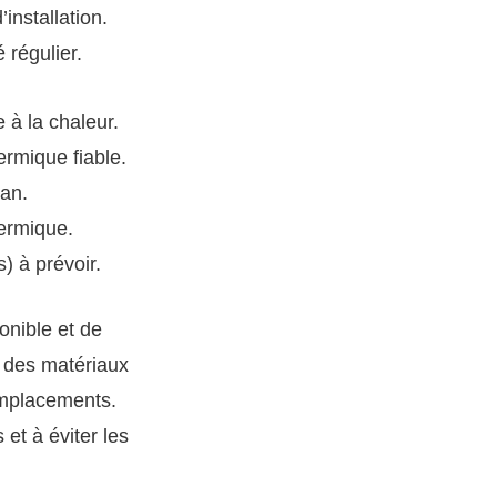
installation.
 régulier.
 à la chaleur.
hermique fiable.
lan.
hermique.
s) à prévoir.
onible et de
t des matériaux
emplacements.
 et à éviter les