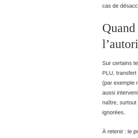
cas de désaccor
Quand l
l’autor
Sur certains te
PLU, transfert
(par exemple m
aussi interveni
naître, surtou
ignorées.
À retenir : le