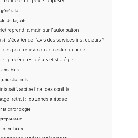
ui contrôle, qui peut s’opposer ?
 générale
ôle de légalité
fet reprend la main sur l’autorisation
-il s’écarter de l’avis des services instructeurs ?
ables pour refuser ou contester un projet
ige : procédures, délais et stratégie
 amiables
juridictionnels
istratif, arbitre final des conflits
hage, retrait : les zones à risque
er la chronologie
 proprement
et annulation