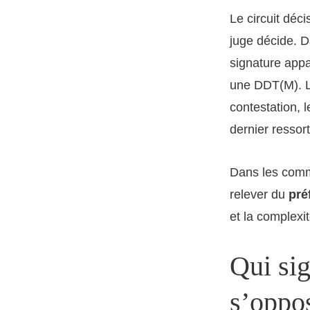
Le circuit déc
juge décide. 
signature appa
une DDT(M). La
contestation, 
dernier ressort
Dans les comm
relever du
pré
et la complexit
Qui sig
s’oppos