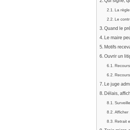
Qui signe, q
La règle
Le contr
Quand le pré
Le maire peut
Motifs recev
Ouvrir un lit
Recours
Recours 
Le juge admin
Délais, affic
Surveill
Afficher
Retrait 