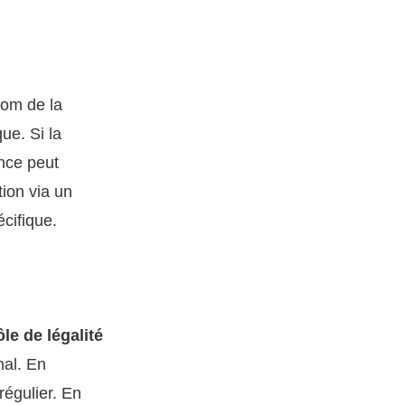
 nom de la
que. Si la
nce peut
tion via un
écifique.
le de légalité
nal. En
rrégulier. En