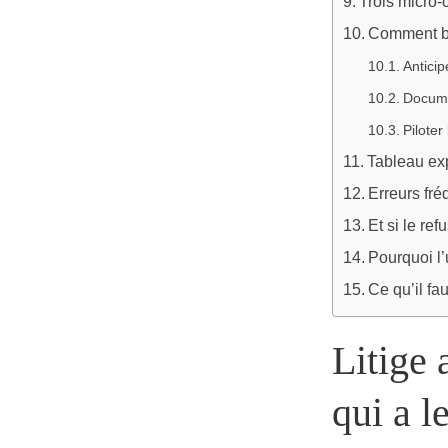
Trois micro-
Comment bât
Anticip
Docume
Piloter
Tableau exp
Erreurs fré
Et si le re
Pourquoi l’
Ce qu’il fau
Litige 
qui a l