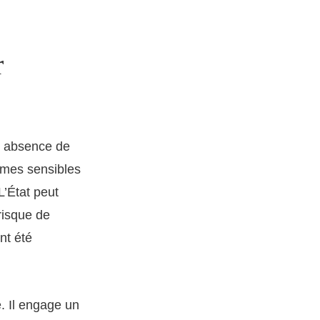
r
n : absence de
rmes sensibles
L’État peut
 risque de
nt été
e. Il engage un