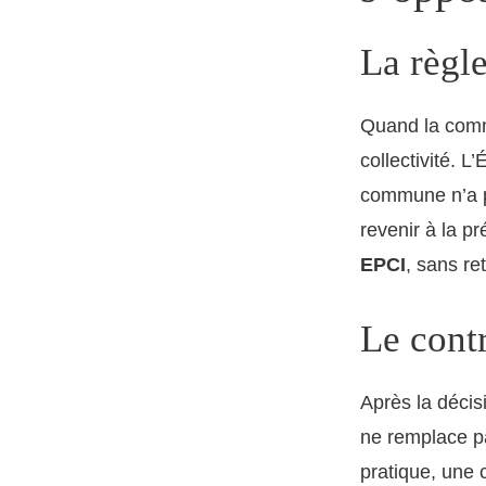
La règl
Quand la com
collectivité. L
commune n’a p
revenir à la p
EPCI
, sans re
Le contr
Après la décis
ne remplace pas
pratique, une c