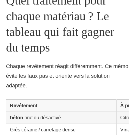
Quel traitement pour
chaque matériau ? Le
tableau qui fait gagner
du temps
Chaque revêtement réagit différemment. Ce mémo
évite les faux pas et oriente vers la solution
adaptée.
Revêtement
À privi
béton
brut ou désactivé
Citron 
Grès cérame / carrelage dense
Vinaigr